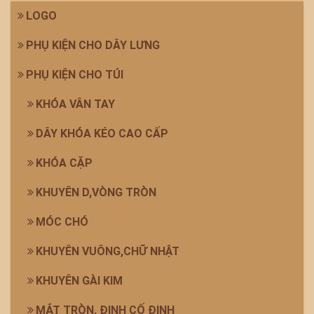
LOGO
PHỤ KIỆN CHO DÂY LƯNG
PHỤ KIỆN CHO TÚI
KHÓA VÂN TAY
DÂY KHÓA KÉO CAO CẤP
KHÓA CẶP
KHUYÊN D,VÒNG TRÒN
MÓC CHÓ
KHUYÊN VUÔNG,CHỮ NHẬT
KHUYÊN GÀI KIM
MẮT TRÒN, ĐINH CỐ ĐỊNH