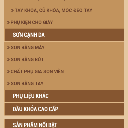
TAY KHÓA, CỦ KHÓA, MÓC ĐEO TAY
PHỤ KIỆN CHO GIÀY
SƠN CẠNH DA
SƠN BẰNG MÁY
SƠN BẰNG BÚT
CHẤT PHỤ GIA SƠN VIỀN
SƠN BẰNG TAY
PHỤ LIỆU KHÁC
ĐẦU KHÓA CAO CẤP
SẢN PHẨM NỔI BẬT