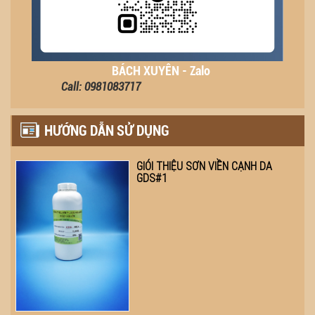
BÁCH XUYÊN - Zalo
Call: 0981083717
HƯỚNG DẪN SỬ DỤNG
GIÓI THIỆU SƠN VIỀN CẠNH DA
GDS#1