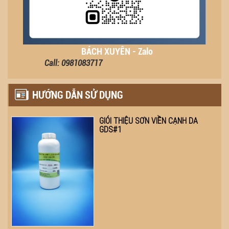
BÁCH XUYÊN - Zalo
Call: 0981083717
HƯỚNG DẪN SỬ DỤNG
GIÓI THIỆU SƠN VIỀN CẠNH DA
GDS#1