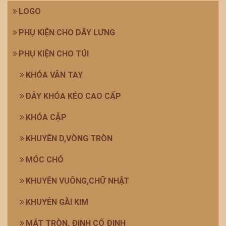
LOGO
PHỤ KIỆN CHO DÂY LƯNG
PHỤ KIỆN CHO TÚI
KHÓA VÂN TAY
DÂY KHÓA KÉO CAO CẤP
KHÓA CẶP
KHUYÊN D,VÒNG TRÒN
MÓC CHÓ
KHUYÊN VUÔNG,CHỮ NHẬT
KHUYÊN GÀI KIM
MẮT TRÒN, ĐINH CỐ ĐỊNH