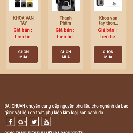
KHÓA VÂN
Thành
Khóa vân
TAY
Phẩm
tay thông
minh
Giá bán :
Giá bán :
Giá bán :
Liên hệ
Liên hệ
Liên hệ
CHỌN
CHỌN
CHỌN
MUA
MUA
MUA
BAI CHUAN chuyên cung cấp nguyên phụ liệu cho nghành da bao
gồm: vật liệu da thật, phụ kiện kim loại, sơn cạnh da...