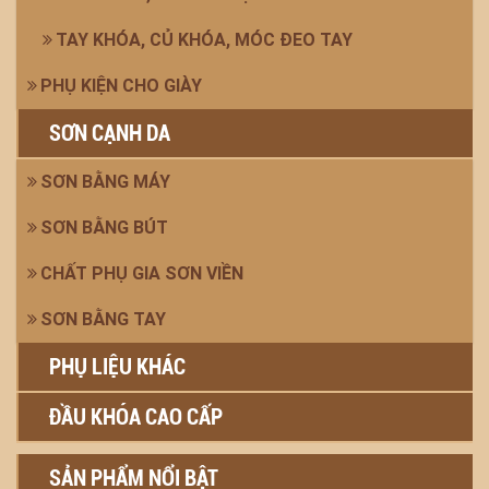
TAY KHÓA, CỦ KHÓA, MÓC ĐEO TAY
PHỤ KIỆN CHO GIÀY
SƠN CẠNH DA
SƠN BẰNG MÁY
SƠN BẰNG BÚT
CHẤT PHỤ GIA SƠN VIỀN
SƠN BẰNG TAY
PHỤ LIỆU KHÁC
ĐẦU KHÓA CAO CẤP
SẢN PHẨM NỔI BẬT