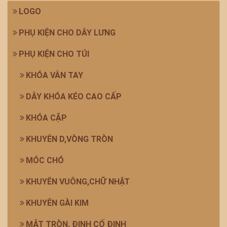
LOGO
PHỤ KIỆN CHO DÂY LƯNG
PHỤ KIỆN CHO TÚI
KHÓA VÂN TAY
DÂY KHÓA KÉO CAO CẤP
KHÓA CẶP
KHUYÊN D,VÒNG TRÒN
MÓC CHÓ
KHUYÊN VUÔNG,CHỮ NHẬT
KHUYÊN GÀI KIM
MẮT TRÒN, ĐINH CỐ ĐỊNH