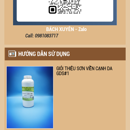
BÁCH XUYÊN - Zalo
Call: 0981083717
HƯỚNG DẪN SỬ DỤNG
GIÓI THIỆU SƠN VIỀN CẠNH DA
GDS#1