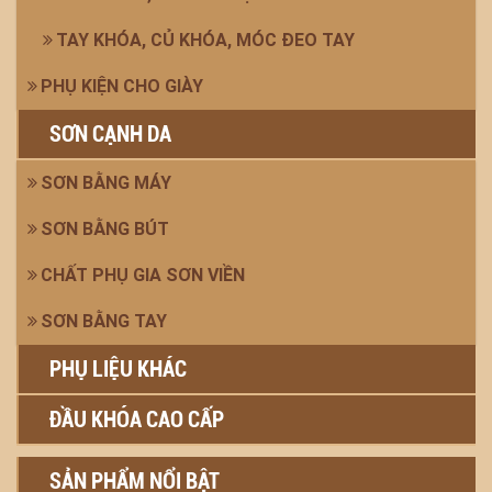
TAY KHÓA, CỦ KHÓA, MÓC ĐEO TAY
PHỤ KIỆN CHO GIÀY
SƠN CẠNH DA
SƠN BẰNG MÁY
SƠN BẰNG BÚT
CHẤT PHỤ GIA SƠN VIỀN
SƠN BẰNG TAY
PHỤ LIỆU KHÁC
ĐẦU KHÓA CAO CẤP
SẢN PHẨM NỔI BẬT